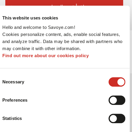
اقرأ قصة العميل
This website uses cookies
Hello and welcome to Savoye.com!
Cookies personalize content, ads, enable social features,
and analyze traffic. Data may be shared with partners who
5 أسباب وجيهة لتطبيق نظام إدارة
may combine it with other information.
Find out more about our cookies policy
النقل
Consent
01
Necessary
Selection
Preferences
Statistics