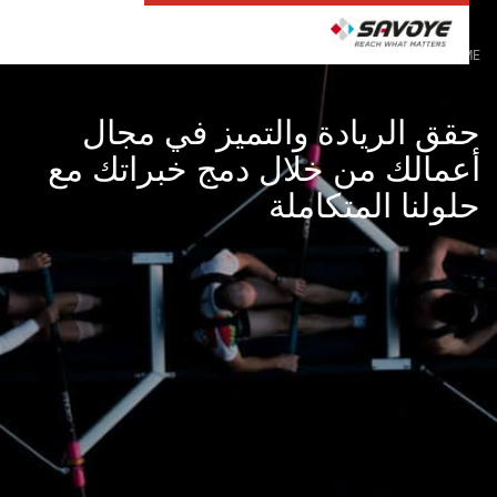
HO
الشركة
شركاؤنا
قق الريادة والتميز في مجال
عمالك من خلال دمج خبراتك مع
لولنا المتكاملة