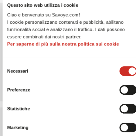
Questo sito web utilizza i cookie
01
Ciao e benvenuto su Savoye.com!
I cookie personalizzano contenuti e pubblicità, abilitano
funzionalità social e analizzano il traffico. I dati possono
essere combinati dai nostri partner.
Per saperne di più sulla nostra politica sui cookie
Selezione
Vai al livello successivo
Necessari
del
consenso
Unisciti ai leader del tuo settore e passa ai
processi goods-to-person e goods-to-robot
Preferenze
Statistiche
Marketing