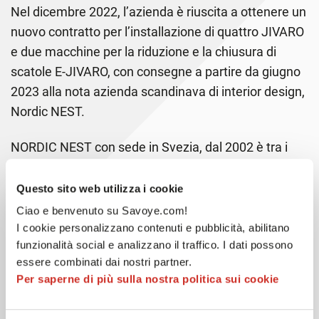
Nel dicembre 2022, l’azienda è riuscita a ottenere un
nuovo contratto per l’installazione di quattro JIVARO
e due macchine per la riduzione e la chiusura di
scatole E-JIVARO, con consegne a partire da giugno
2023 alla nota azienda scandinava di interior design,
Nordic NEST.
NORDIC NEST con sede in Svezia, dal 2002 è tra i
principali rivenditori nel settore dell’interior design, e
propone oltre 40.000 prodotti di design scandinavo
Questo sito web utilizza i cookie
distribuendo oltre 250 marchi.
Ciao e benvenuto su Savoye.com!
I cookie personalizzano contenuti e pubblicità, abilitano
«Abbiamo sentito parlare di Savoye durante le
funzionalità social e analizzano il traffico. I dati possono
discussioni iniziali con ITO e Axel Hagen, dove si è
essere combinati dai nostri partner.
Per saperne di più sulla nostra politica sui cookie
parlato dell’automazione generale per il nostro
magazzino. Savoye ci era sconosciuta prima