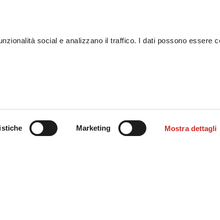
unzionalità social e analizzano il traffico. I dati possono essere 
istiche
Marketing
Mostra dettagli
rta nuove opportunità ma anche nuove richieste e ricerch
si tratta di prendere decisioni
ti