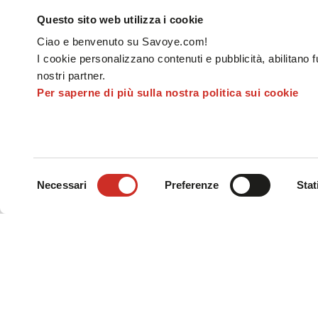
Questo sito web utilizza i cookie
Ciao e benvenuto su Savoye.com!
I cookie personalizzano contenuti e pubblicità, abilitano f
nostri partner.
Per saperne di più sulla nostra politica sui cookie
Selezione
Necessari
Preferenze
Stat
del
consenso
Questa digitalizzazione della supply chain po
Maggiore sincronizzazione e dialogo quando 
Più funzioni senza avere più software
Amministrazione semplificata dei software
KPI pertinenti di facile accesso e centralizza