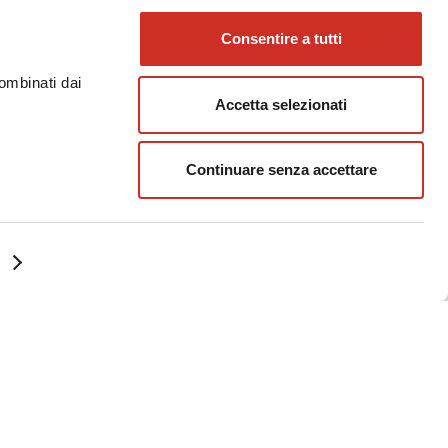
Consentire a tutti
combinati dai
Accetta selezionati
Continuare senza accettare
e da parte di coloro che devono decidere: