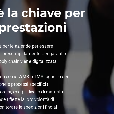
 la chiave per
 prestazioni
e per le aziende per essere
re prese rapidamente per garantire
pply chain viene digitalizzata
umenti come WMS o TMS, ognuno dei
one e processi specifici (il
dini, ecc.). Il livello di maturità
 riflette la loro volontà di
nitorare le spedizioni fino al