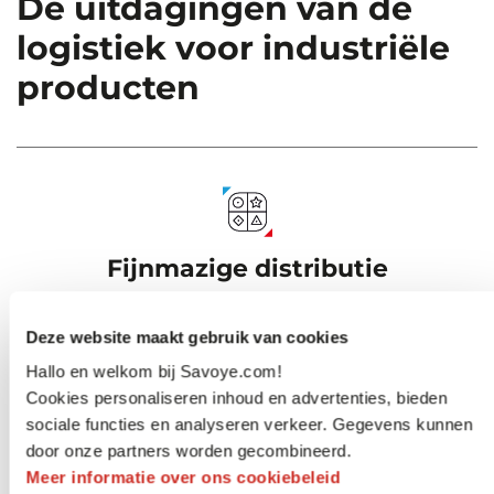
De uitdagingen van de
logistiek voor industriële
producten
Fijnmazige distributie
met leveringen binnen 24u aan eindklanten,
Deze website maakt gebruik van cookies
vakmensen en lokale gemeenschappen
Hallo en welkom bij Savoye.com!
Cookies personaliseren inhoud en advertenties, bieden
sociale functies en analyseren verkeer. Gegevens kunnen
door onze partners worden gecombineerd.
Leveringen splitsen
Meer informatie over ons cookiebeleid