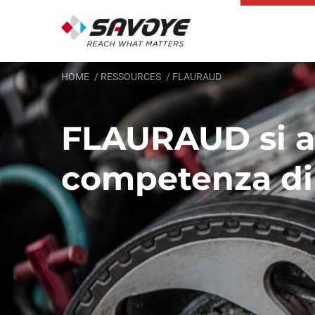
HOME
RESSOURCES
FLAURAUD
FLAURAUD si av
competenza d