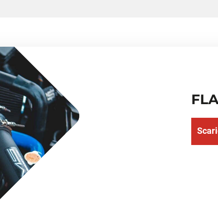
FL
Scari