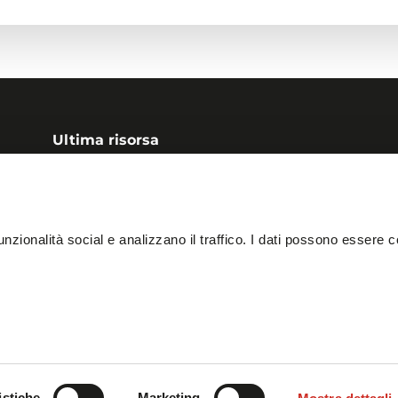
Ultima risorsa
Soluzione Goods-to-
12 domande prima di 
unzionalità social e analizzano il traffico. I dati possono essere 
il progetto.
istiche
Marketing