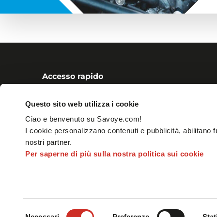
Accesso rapido
Soluzioni
Resources
Questo sito web utilizza i cookie
Clienti
Contatti
Ciao e benvenuto su Savoye.com!
Azienda
I cookie personalizzano contenuti e pubblicità, abilitano f
nostri partner.
Per saperne di più sulla nostra politica sui cookie
Selezione
INFORMAZIONI LEGALI
SITEMAP
Necessari
Preferenze
Stat