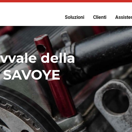
Soluzioni
Clienti
Assisten
vale della
i SAVOYE