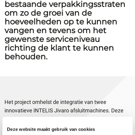
bestaande verpakkingsstraten
om zo de groei van de
hoeveelheden op te kunnen
vangen en tevens om het
gewenste serviceniveau
richting de klant te kunnen
behouden.
Het project omhelst de integratie van twee
innovatieve INTELIS Jivaro afsluitmachines. Deze
hebben als belangrijkste kenmerk dat de hoogte van
de doos automatisch wordt gereduceerd, zodat het
Deze website maakt gebruik van cookies