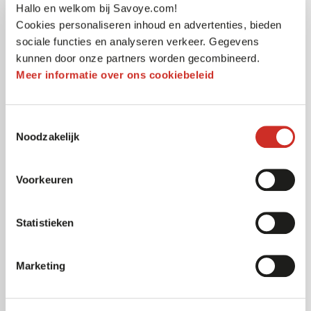
formaat van de doos wordt aangepast aan de
Hallo en welkom bij Savoye.com!
inhoud. Dit levert een doorslaggevende bijdrage aan
Cookies personaliseren inhoud en advertenties, bieden
de leverkwaliteit en het serviceniveau dat Office
sociale functies en analyseren verkeer. Gegevens
kunnen door onze partners worden gecombineerd.
Distribution haar klanten wil bieden.
Meer informatie over ons cookiebeleid
Toestemmingsselectie
Noodzakelijk
Voorkeuren
Statistieken
Marketing