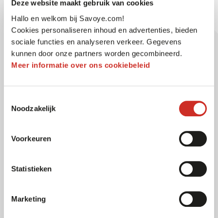
Deze website maakt gebruik van cookies
van een INTELIS PTS shuttlesysteem (goods-to-
Hallo en welkom bij Savoye.com!
person) in 2020. “
Onze ambitie was om een
Cookies personaliseren inhoud en advertenties, bieden
investering te doen in een duurzame technologie,
sociale functies en analyseren verkeer. Gegevens
maar wel met een acceptabele ROI. Daarom hebben
kunnen door onze partners worden gecombineerd.
we een grondig onderzoek gedaan naar alle
Meer informatie over ons cookiebeleid
bestaande tools. We hebben verschillende
aanbieders gevonden, waaronder SAVOYE
“, legt
Toestemmingsselectie
Laure Brenas Baudry, farmaceut en CEO van CSP,
Noodzakelijk
uit.
Voorkeuren
Het aanbieden van foutloze logistiek voor de
zorgsector
Statistieken
Op zoek naar een flexibele oplossing voor zowel
piece picking als orderverzamelen van complete
Marketing
pakketten, besloot CSP uiteindelijk te kiezen voor