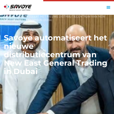
HOME
SAVOYE AUTOMATISEERT HET NIEUWE DISTRIBUTIECENTRUM VAN NEW
EAST GENERAL TRADING IN DUBAI
Savoye automatiseert het
nieuwe
distributiecentrum van
New East General Trading
in Dubai