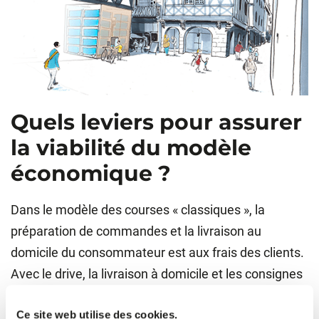
Quels leviers pour assurer
la viabilité du modèle
économique ?
Dans le modèle des courses « classiques », la
préparation de commandes et la livraison au
domicile du consommateur est aux frais des clients.
Avec le drive, la livraison à domicile et les consignes
robotisées, c’est l’enseigne qui prend en charge la
Ce site web utilise des cookies.
totalité des opérations de préparation et tout ou