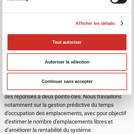
atteindre une haute performance opérationnelle
dans un volume réduit, et donc rentabiliser
l’activité.
Afficher les détails
Le second levier est la mise en place d’un système
d’information capable d’orchestrer l’ensemble des
processus, depuis le stockage des produits jusqu’à
Tout autoriser
l’alimentation des différents modes de retrait et de
livraison. L’intelligence logicielle est clé pour
améliorer l’efficacité de chaque mode : réactivité
lors de l’arrivée d’un client dans un Drive, chemin le
Autoriser la sélection
plus court pour une tournée de livraisons à
domicile, etc…
Continuer sans accepter
Le pilotage des consignes robotisées doit apporter
des réponses à deux points-clés. Nous travaillons
notamment sur la gestion prédictive du temps
d’occupation des emplacements, avec pour objectif
d’estimer le nombre d’emplacements libres et
d’améliorer la rentabilité du système.