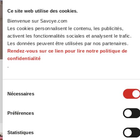
Ce site web utilise des cookies.
Bienvenue sur Savoye.com
Les cookies personnalisent le contenu, les publicités,
activent les fonctionnalités sociales et analysent le trafic.
Les données peuvent être utilisées par nos partenaires.
Rendez-vous sur ce lien pour lire notre politique de
confidentialité
.
Réception
Contrôle des entrées marchandises,
Sélection
Nécessaires
rapprochement commandes fournisseurs, gestion
du
des écarts, étiquetage et affectation
consentement
d'emplacement, gestion des litiges.
Préférences
Statistiques