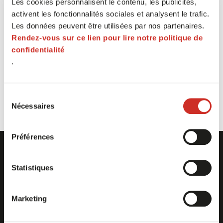
Les cookies personnalisent le contenu, les publicités,
activent les fonctionnalités sociales et analysent le trafic.
La Supply Chain a tout à gagner à travailler avec le
Les données peuvent être utilisées par nos partenaires.
Machine Learning.
Rendez-vous sur ce lien pour lire notre politique de
confidentialité
Découvrez quelles applications peuvent être mises
.
en place dans cette vidéo animée par Marwane
BOUZNIF, Ingénieur Data Science.
Sélection
Nécessaires
du
consentement
Préférences
Accès rapide
Statistiques
Solutions
Ressources
Clients
Contact
Marketing
Société