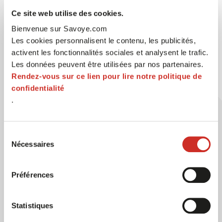
réapprovisionnement ou bien mieux estimer la
Ce site web utilise des cookies.
quantité de lignes de commande à préparer, à partir
Bienvenue sur Savoye.com
de laquelle il sera nécessaire de faire appel à une
Les cookies personnalisent le contenu, les publicités,
ressource supplémentaire pour absorber la charge
activent les fonctionnalités sociales et analysent le trafic.
de travail.
Les données peuvent être utilisées par nos partenaires.
Rendez-vous sur ce lien pour lire notre politique de
confidentialité
Toutes ces valeurs paramétrées dans les WMS et
.
WCS, et qui sont habituellement l’apanage des
experts métiers, peuvent aujourd’hui être apprises
de manière fine par les modules d’IA afin de fournir à
Sélection
Nécessaires
ces experts des outils d’aide à la décision qui
du
consentement
soutiennent leurs connaissances.
Préférences
Le forecast
Statistiques
L’enjeu principal d’une bonne maîtrise de la vie de