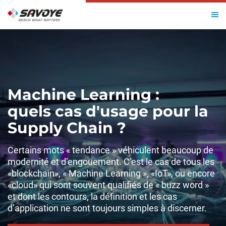
Machine Learning :
quels cas d'usage pour la
Supply Chain ?
Certains mots « tendance » véhiculent beaucoup de
modernité et d’engouement. C’est le cas de tous les
«blockchain», « Machine Learning », «IoT», ou encore
«cloud» qui sont souvent qualifiés de « buzz word »
et dont les contours, la définition et les cas
d’application ne sont toujours simples à discerner.