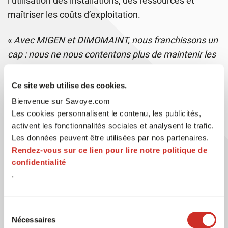
l’utilisation des installations, des ressources et
maîtriser les coûts d’exploitation.
«
Avec MIGEN et DIMOMAINT, nous franchissons un
cap : nous ne nous contentons plus de maintenir les
équipements, nous les faisons vivre dans une
dynamique d’amélioration continue
», souligne
Ce site web utilise des cookies.
Frédéric Fragne, Directeur Life Cycle Services chez
Bienvenue sur Savoye.com
SAVOYE.
Les cookies personnalisent le contenu, les publicités,
activent les fonctionnalités sociales et analysent le trafic.
Une expérience client
Les données peuvent être utilisées par nos partenaires.
simplifiée et renforcée
Rendez-vous sur ce lien pour lire notre politique de
confidentialité
pour améliorer la
.
performance
opérationnelle
Sélection
Nécessaires
du