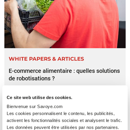
WHITE PAPERS & ARTICLES
E-commerce alimentaire : quelles solutions
de robotisations ?
Les nouveaux modes de mise à disposition des
marchandises demandent une organisation
Ce site web utilise des cookies.
différente des canaux traditionnels et les
Bienvenue sur Savoye.com
grandes enseignes du secteur doivent mettre en
Les cookies personnalisent le contenu, les publicités,
place de nouveaux modèles logistiques
activent les fonctionnalités sociales et analysent le trafic.
performants avec le défi de ne pas impacter de
Les données peuvent être utilisées par nos partenaires.