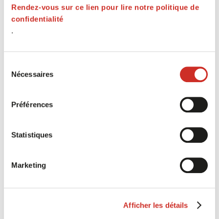
surcoût tarifaire au client final.
Rendez-vous sur ce lien pour lire notre politique de
confidentialité
.
Sélection
Nécessaires
du
consentement
Préférences
Statistiques
Marketing
EXPERT TALKS
Afficher les détails