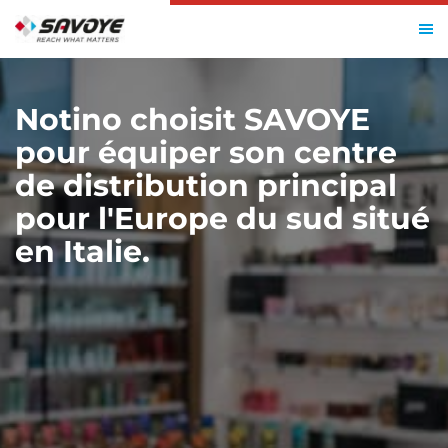
ACCUEIL
RESSOURCES
NOTINO IT
Notino choisit SAVOYE
pour équiper son centre
de distribution principal
pour l'Europe du sud situé
en Italie.