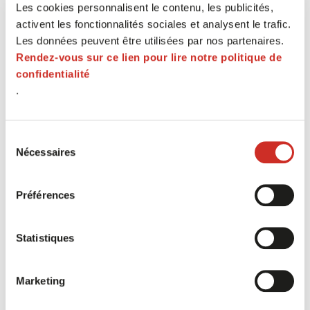
Les cookies personnalisent le contenu, les publicités,
d’économiser 1 à 1,50€ par palette
activent les fonctionnalités sociales et analysent le trafic.
Les données peuvent être utilisées par nos partenaires.
Rendez-vous sur ce lien pour lire notre politique de
confidentialité
.
La gestion d’une facture dématérialisée
permet d’économiser 14€ par facture
Sélection
Nécessaires
du
consentement
Préférences
Le traitement d’une commande EDI
permet l’économie de 18€ par message à un
Statistiques
industriel
Marketing